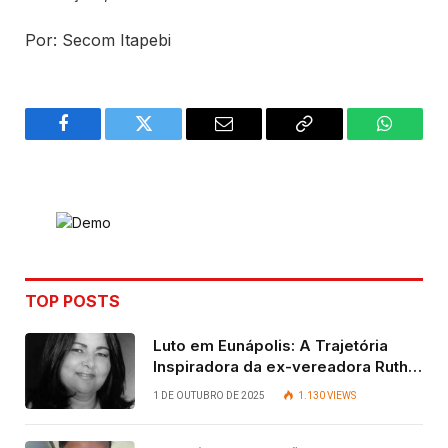
Por: Secom Itapebi
Facebook
Twitter
Email
Copy
WhatsA
Link
TOP POSTS
Luto em Eunápolis: A Trajetória
Inspiradora da ex-vereadora Ruth
Contadora
1 DE OUTUBRO DE 2025
1.130
VIEWS