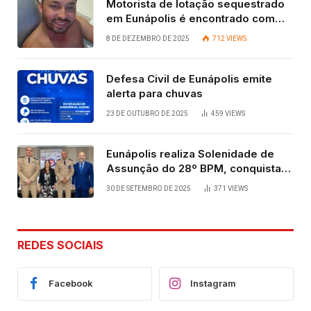
Motorista de lotação sequestrado
em Eunápolis é encontrado com
vida após quatro dias.
8 DE DEZEMBRO DE 2025
712
VIEWS
Defesa Civil de Eunápolis emite
alerta para chuvas
23 DE OUTUBRO DE 2025
459
VIEWS
Eunápolis realiza Solenidade de
Assunção do 28º BPM, conquista
viabilizada por articulação política
30 DE SETEMBRO DE 2025
371
VIEWS
de Cláudia e Robério Oliveira
REDES SOCIAIS
Facebook
Instagram