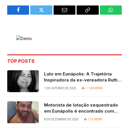
Facebook
Twitter
Email
Copy
WhatsA
Link
TOP POSTS
Luto em Eunápolis: A Trajetória
Inspiradora da ex-vereadora Ruth
Contadora
1 DE OUTUBRO DE 2025
1.130
VIEWS
Motorista de lotação sequestrado
em Eunápolis é encontrado com
vida após quatro dias.
8 DE DEZEMBRO DE 2025
712
VIEWS