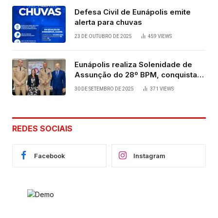
Defesa Civil de Eunápolis emite
alerta para chuvas
23 DE OUTUBRO DE 2025
459
VIEWS
Eunápolis realiza Solenidade de
Assunção do 28º BPM, conquista
viabilizada por articulação política
30 DE SETEMBRO DE 2025
371
VIEWS
de Cláudia e Robério Oliveira
REDES SOCIAIS
Facebook
Instagram