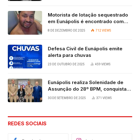
Motorista de lotação sequestrado
em Eunápolis é encontrado com
vida após quatro dias.
8 DE DEZEMBRO DE 2025
712
VIEWS
Defesa Civil de Eunápolis emite
alerta para chuvas
23 DE OUTUBRO DE 2025
459
VIEWS
Eunápolis realiza Solenidade de
Assunção do 28º BPM, conquista
viabilizada por articulação política
30 DE SETEMBRO DE 2025
371
VIEWS
de Cláudia e Robério Oliveira
REDES SOCIAIS