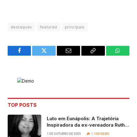
destaques
featured
principais
Facebook
Twitter
Email
Copy
WhatsA
Link
TOP POSTS
Luto em Eunápolis: A Trajetória
Inspiradora da ex-vereadora Ruth
Contadora
1 DE OUTUBRO DE 2025
1.130
VIEWS