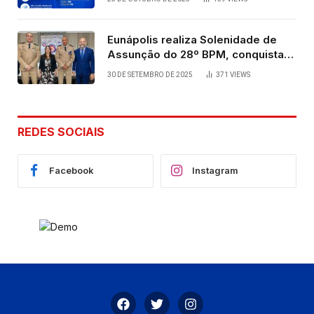
Eunápolis realiza Solenidade de
Assunção do 28º BPM, conquista
viabilizada por articulação política
30 DE SETEMBRO DE 2025
371
VIEWS
de Cláudia e Robério Oliveira
REDES SOCIAIS
Facebook
Instagram