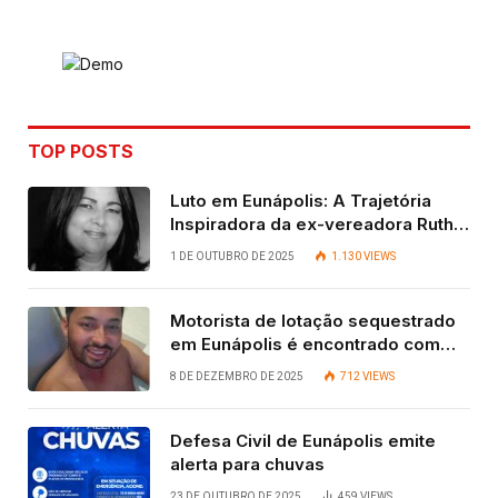
Link
TOP POSTS
Luto em Eunápolis: A Trajetória
Inspiradora da ex-vereadora Ruth
Contadora
1 DE OUTUBRO DE 2025
1.130
VIEWS
Motorista de lotação sequestrado
em Eunápolis é encontrado com
vida após quatro dias.
8 DE DEZEMBRO DE 2025
712
VIEWS
Defesa Civil de Eunápolis emite
alerta para chuvas
23 DE OUTUBRO DE 2025
459
VIEWS