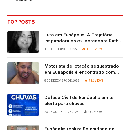
TOP POSTS
Luto em Eunápolis: A Trajetória
Inspiradora da ex-vereadora Ruth
Contadora
1 DE OUTUBRO DE 2025
1.130
VIEWS
Motorista de lotação sequestrado
em Eunápolis é encontrado com
vida após quatro dias.
8 DE DEZEMBRO DE 2025
712
VIEWS
Defesa Civil de Eunápolis emite
alerta para chuvas
23 DE OUTUBRO DE 2025
459
VIEWS
Eunápolis realiza Solenidade de