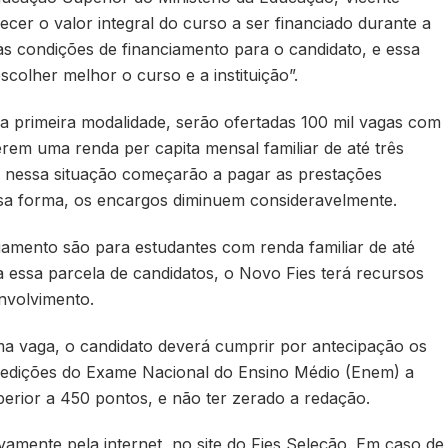
cer o valor integral do curso a ser financiado durante a
as condições de financiamento para o candidato, e essa
colher melhor o curso e a instituição”.
a primeira modalidade, serão ofertadas 100 mil vagas com
erem uma renda per capita mensal familiar de até três
os nessa situação começarão a pagar as prestações
essa forma, os encargos diminuem consideravelmente.
iamento são para estudantes com renda familiar de até
a essa parcela de candidatos, o Novo Fies terá recursos
nvolvimento.
a vaga, o candidato deverá cumprir por antecipação os
as edições do Exame Nacional do Ensino Médio (Enem) a
perior a 450 pontos, e não ter zerado a redação.
ivamente pela internet, no site do Fies Seleção. Em caso de