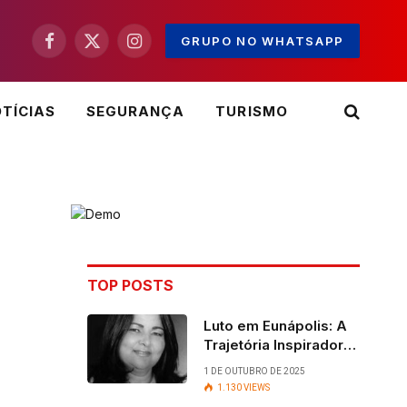
GRUPO NO WHATSAPP
Facebook
X
Instagram
(Twitter)
TÍCIAS
SEGURANÇA
TURISMO
TOP POSTS
Luto em Eunápolis: A
Trajetória Inspiradora
da ex-vereadora Ruth
1 DE OUTUBRO DE 2025
Contadora
1.130
VIEWS