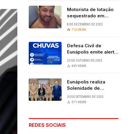
Motorista de lotação
sequestrado em
Eunápolis é
8 DE DEZEMBRO DE 2025
encontrado com vida
712
VIEWS
após quatro dias.
Defesa Civil de
Eunápolis emite alerta
para chuvas
23 DE OUTUBRO DE 2025
459
VIEWS
Eunápolis realiza
Solenidade de
Assunção do 28º
30 DE SETEMBRO DE 2025
BPM, conquista
371
VIEWS
viabilizada por
articulação política de
Cláudia e Robério
REDES SOCIAIS
Oliveira