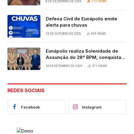
8 DE DEZEMBRO DE 2025
712
VIEWS
Defesa Civil de Eunápolis emite
alerta para chuvas
23 DE OUTUBRO DE 2025
459
VIEWS
Eunápolis realiza Solenidade de
Assunção do 28º BPM, conquista
viabilizada por articulação política
30 DE SETEMBRO DE 2025
371
VIEWS
de Cláudia e Robério Oliveira
REDES SOCIAIS
Facebook
Instagram