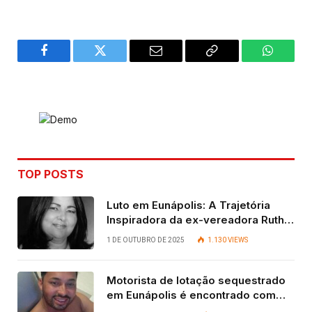
Facebook
Twitter
Email
Copy
WhatsA
Link
TOP POSTS
Luto em Eunápolis: A Trajetória
Inspiradora da ex-vereadora Ruth
Contadora
1 DE OUTUBRO DE 2025
1.130
VIEWS
Motorista de lotação sequestrado
em Eunápolis é encontrado com
vida após quatro dias.