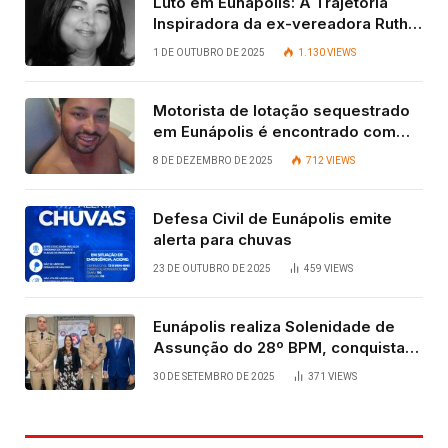
Luto em Eunápolis: A Trajetória
Inspiradora da ex-vereadora Ruth
Contadora
1 DE OUTUBRO DE 2025
1.130
VIEWS
Motorista de lotação sequestrado
em Eunápolis é encontrado com
vida após quatro dias.
8 DE DEZEMBRO DE 2025
712
VIEWS
Defesa Civil de Eunápolis emite
alerta para chuvas
23 DE OUTUBRO DE 2025
459
VIEWS
Eunápolis realiza Solenidade de
Assunção do 28º BPM, conquista
viabilizada por articulação política
30 DE SETEMBRO DE 2025
371
VIEWS
de Cláudia e Robério Oliveira