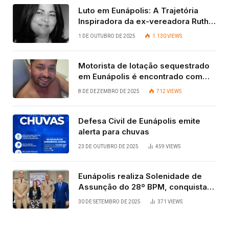
Luto em Eunápolis: A Trajetória
Inspiradora da ex-vereadora Ruth
Contadora
1 DE OUTUBRO DE 2025
1.130
VIEWS
Motorista de lotação sequestrado
em Eunápolis é encontrado com
vida após quatro dias.
8 DE DEZEMBRO DE 2025
712
VIEWS
Defesa Civil de Eunápolis emite
alerta para chuvas
23 DE OUTUBRO DE 2025
459
VIEWS
Eunápolis realiza Solenidade de
Assunção do 28º BPM, conquista
viabilizada por articulação política
30 DE SETEMBRO DE 2025
371
VIEWS
de Cláudia e Robério Oliveira