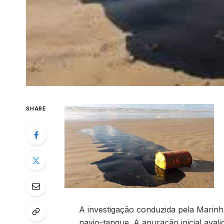
SHARE
A investigação conduzida pela Marinh
navio-tanque. A apuração inicial aval