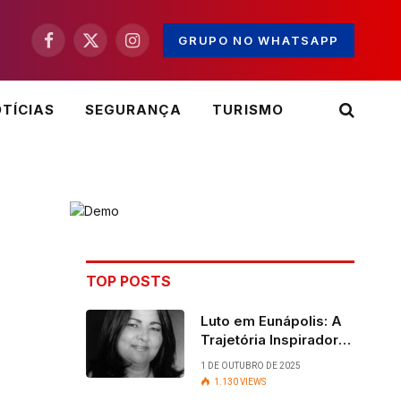
GRUPO NO WHATSAPP
Facebook
X
Instagram
(Twitter)
TÍCIAS
SEGURANÇA
TURISMO
TOP POSTS
Luto em Eunápolis: A
Trajetória Inspiradora
da ex-vereadora Ruth
1 DE OUTUBRO DE 2025
Contadora
1.130
VIEWS