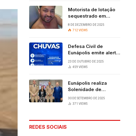
Motorista de lotação
sequestrado em
Eunápolis é
8 DE DEZEMBRO DE 2025
encontrado com vida
712
VIEWS
após quatro dias.
Defesa Civil de
Eunápolis emite alerta
para chuvas
23 DE OUTUBRO DE 2025
459
VIEWS
Eunápolis realiza
Solenidade de
Assunção do 28º
30 DE SETEMBRO DE 2025
BPM, conquista
371
VIEWS
viabilizada por
articulação política de
Cláudia e Robério
REDES SOCIAIS
Oliveira