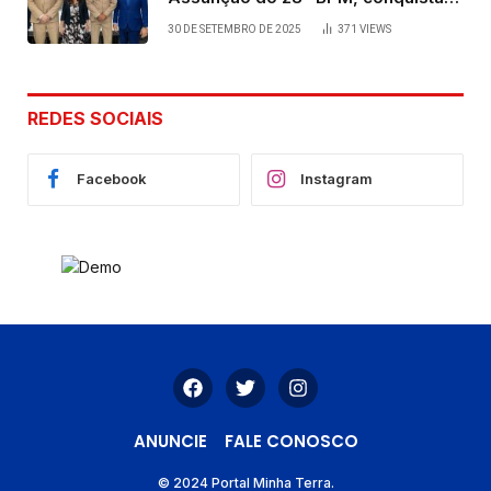
viabilizada por articulação política
30 DE SETEMBRO DE 2025
371
VIEWS
de Cláudia e Robério Oliveira
REDES SOCIAIS
Facebook
Instagram
ANUNCIE
FALE CONOSCO
© 2024 Portal Minha Terra.