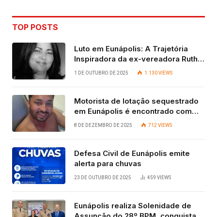
TOP POSTS
Luto em Eunápolis: A Trajetória
Inspiradora da ex-vereadora Ruth
Contadora
1 DE OUTUBRO DE 2025
1.130
VIEWS
Motorista de lotação sequestrado
em Eunápolis é encontrado com
vida após quatro dias.
8 DE DEZEMBRO DE 2025
712
VIEWS
Defesa Civil de Eunápolis emite
alerta para chuvas
23 DE OUTUBRO DE 2025
459
VIEWS
Eunápolis realiza Solenidade de
Assunção do 28º BPM, conquista