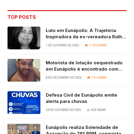
TOP POSTS
Luto em Eunápolis: A Trajetória
Inspiradora da ex-vereadora Ruth
Contadora
1 DE OUTUBRO DE 2025
1.130
VIEWS
Motorista de lotação sequestrado
em Eunápolis é encontrado com
vida após quatro dias.
8 DE DEZEMBRO DE 2025
712
VIEWS
Defesa Civil de Eunápolis emite
alerta para chuvas
23 DE OUTUBRO DE 2025
459
VIEWS
Eunápolis realiza Solenidade de
Assunção do 28º BPM, conquista