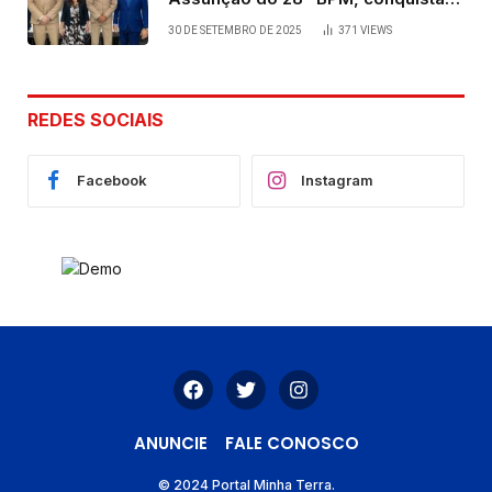
viabilizada por articulação política
30 DE SETEMBRO DE 2025
371
VIEWS
de Cláudia e Robério Oliveira
REDES SOCIAIS
Facebook
Instagram
ANUNCIE
FALE CONOSCO
© 2024 Portal Minha Terra.