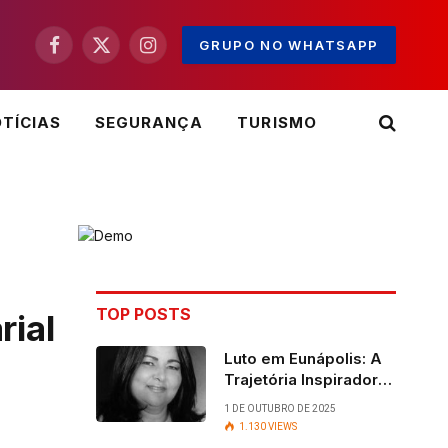
GRUPO NO WHATSAPP
Facebook
X
Instagram
(Twitter)
TÍCIAS
SEGURANÇA
TURISMO
TOP POSTS
rial
Luto em Eunápolis: A
Trajetória Inspiradora
da ex-vereadora Ruth
1 DE OUTUBRO DE 2025
Contadora
1.130
VIEWS