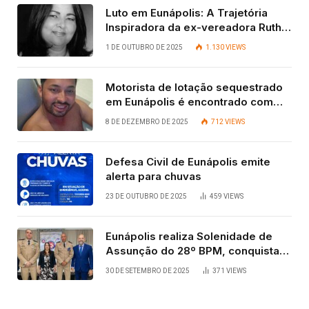
Luto em Eunápolis: A Trajetória
Inspiradora da ex-vereadora Ruth
Contadora
1 DE OUTUBRO DE 2025
1.130
VIEWS
Motorista de lotação sequestrado
em Eunápolis é encontrado com
vida após quatro dias.
8 DE DEZEMBRO DE 2025
712
VIEWS
Defesa Civil de Eunápolis emite
alerta para chuvas
23 DE OUTUBRO DE 2025
459
VIEWS
Eunápolis realiza Solenidade de
Assunção do 28º BPM, conquista
viabilizada por articulação política
30 DE SETEMBRO DE 2025
371
VIEWS
de Cláudia e Robério Oliveira