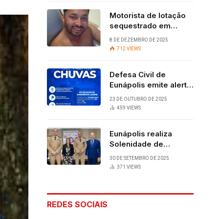
Motorista de lotação
sequestrado em
Eunápolis é
8 DE DEZEMBRO DE 2025
encontrado com vida
712
VIEWS
após quatro dias.
Defesa Civil de
Eunápolis emite alerta
para chuvas
23 DE OUTUBRO DE 2025
459
VIEWS
Eunápolis realiza
Solenidade de
Assunção do 28º
30 DE SETEMBRO DE 2025
BPM, conquista
371
VIEWS
viabilizada por
articulação política de
Cláudia e Robério
REDES SOCIAIS
Oliveira