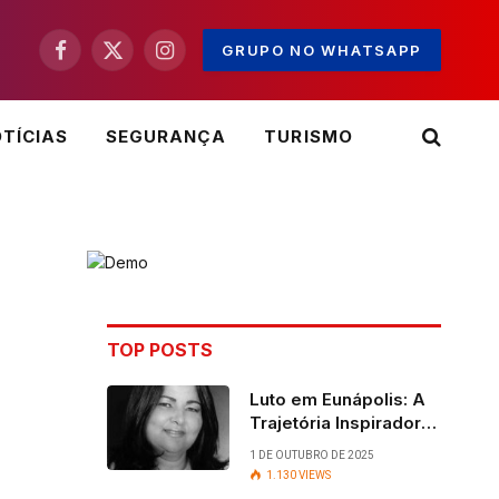
GRUPO NO WHATSAPP
Facebook
X
Instagram
(Twitter)
TÍCIAS
SEGURANÇA
TURISMO
TOP POSTS
Luto em Eunápolis: A
Trajetória Inspiradora
da ex-vereadora Ruth
1 DE OUTUBRO DE 2025
Contadora
1.130
VIEWS