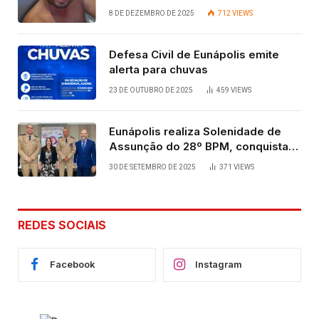
vida após quatro dias.
8 DE DEZEMBRO DE 2025
712
VIEWS
Defesa Civil de Eunápolis emite
alerta para chuvas
23 DE OUTUBRO DE 2025
459
VIEWS
Eunápolis realiza Solenidade de
Assunção do 28º BPM, conquista
viabilizada por articulação política
30 DE SETEMBRO DE 2025
371
VIEWS
de Cláudia e Robério Oliveira
REDES SOCIAIS
Facebook
Instagram