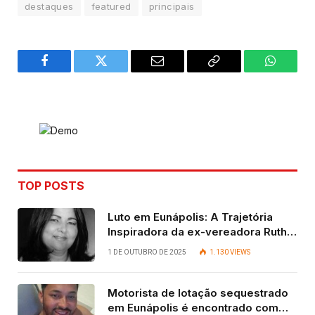
destaques
featured
principais
Facebook
Twitter
Email
Copy
WhatsA
Link
TOP POSTS
Luto em Eunápolis: A Trajetória
Inspiradora da ex-vereadora Ruth
Contadora
1 DE OUTUBRO DE 2025
1.130
VIEWS
Motorista de lotação sequestrado
em Eunápolis é encontrado com