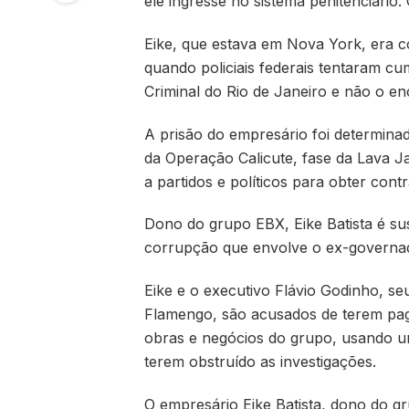
ele ingresse no sistema penitenciário
Eike, que estava em Nova York, era co
quando policiais federais tentaram c
Criminal do Rio de Janeiro e não o e
A prisão do empresário foi determin
da Operação Calicute, fase da Lava Ja
a partidos e políticos para obter cont
Dono do grupo EBX, Eike Batista é s
corrupção que envolve o ex-governado
Eike e o executivo Flávio Godinho, se
Flamengo, são acusados de terem pag
obras e negócios do grupo, usando um
terem obstruído as investigações.
O empresário Eike Batista, dono do g