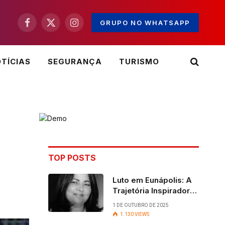
GRUPO NO WHATSAPP
Facebook
X
Instagram
(Twitter)
TÍCIAS
SEGURANÇA
TURISMO
TOP POSTS
Luto em Eunápolis: A
Trajetória Inspiradora
da ex-vereadora Ruth
1 DE OUTUBRO DE 2025
Contadora
1.130
VIEWS