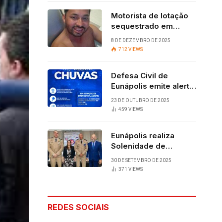
Motorista de lotação
sequestrado em
Eunápolis é
8 DE DEZEMBRO DE 2025
encontrado com vida
712
VIEWS
após quatro dias.
Defesa Civil de
Eunápolis emite alerta
para chuvas
23 DE OUTUBRO DE 2025
459
VIEWS
Eunápolis realiza
Solenidade de
Assunção do 28º
30 DE SETEMBRO DE 2025
BPM, conquista
371
VIEWS
viabilizada por
articulação política de
Cláudia e Robério
REDES SOCIAIS
Oliveira