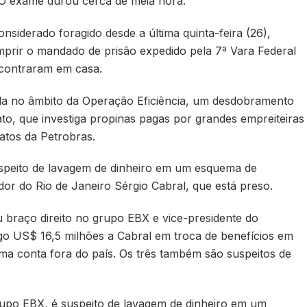
. O exame durou cerca de meia hora.
nsiderado foragido desde a última quinta-feira (26),
umprir o mandado de prisão expedido pela 7ª Vara Federal
ncontraram em casa.
ada no âmbito da Operação Eficiência, um desdobramento
to, que investiga propinas pagas por grandes empreiteiras
ratos da Petrobras.
uspeito de lavagem de dinheiro em um esquema de
r do Rio de Janeiro Sérgio Cabral, que está preso.
u braço direito no grupo EBX e vice-presidente do
o US$ 16,5 milhões a Cabral em troca de benefícios em
a conta fora do país. Os três também são suspeitos de
rupo EBX, é suspeito de lavagem de dinheiro em um