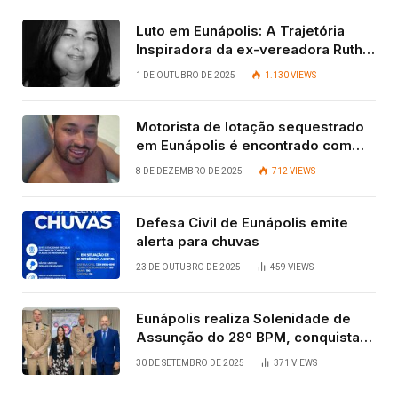
Luto em Eunápolis: A Trajetória
Inspiradora da ex-vereadora Ruth
Contadora
1 DE OUTUBRO DE 2025
1.130
VIEWS
Motorista de lotação sequestrado
em Eunápolis é encontrado com
vida após quatro dias.
8 DE DEZEMBRO DE 2025
712
VIEWS
Defesa Civil de Eunápolis emite
alerta para chuvas
23 DE OUTUBRO DE 2025
459
VIEWS
Eunápolis realiza Solenidade de
Assunção do 28º BPM, conquista
viabilizada por articulação política
30 DE SETEMBRO DE 2025
371
VIEWS
de Cláudia e Robério Oliveira