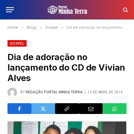
Home
»
Blogs
»
Gospel
»
Dia de adoração no lançamento do CD de Vivian Alves
GOSPEL
Dia de adoração no
lançamento do CD de Vivian
Alves
BY
REDAÇÃO PORTAL MINHA TERRA
13 DE ABRIL DE 2015