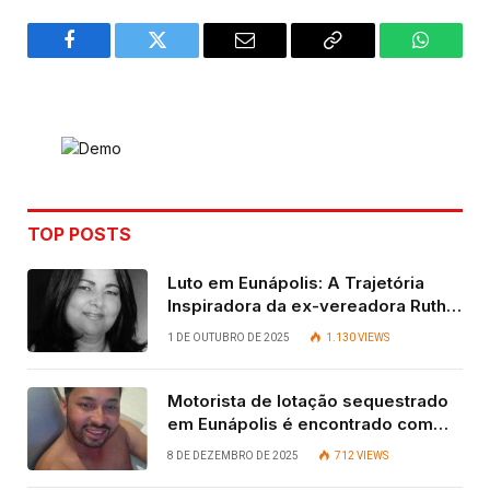
Facebook
Twitter
Email
Copy
WhatsA
Link
TOP POSTS
Luto em Eunápolis: A Trajetória
Inspiradora da ex-vereadora Ruth
Contadora
1 DE OUTUBRO DE 2025
1.130
VIEWS
Motorista de lotação sequestrado
em Eunápolis é encontrado com
vida após quatro dias.
8 DE DEZEMBRO DE 2025
712
VIEWS