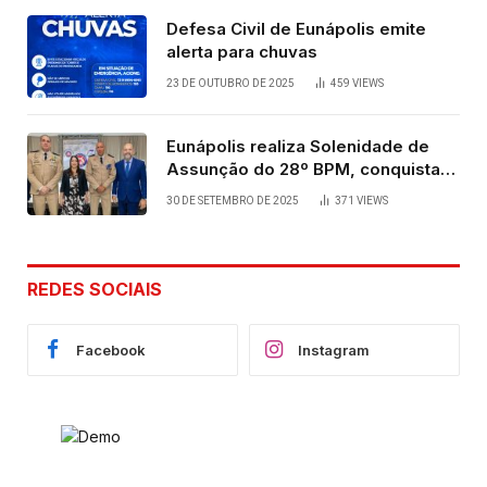
Defesa Civil de Eunápolis emite
alerta para chuvas
23 DE OUTUBRO DE 2025
459
VIEWS
Eunápolis realiza Solenidade de
Assunção do 28º BPM, conquista
viabilizada por articulação política
30 DE SETEMBRO DE 2025
371
VIEWS
de Cláudia e Robério Oliveira
REDES SOCIAIS
Facebook
Instagram