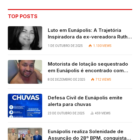
TOP POSTS
Luto em Eunápolis: A Trajetória
Inspiradora da ex-vereadora Ruth
Contadora
1 DE OUTUBRO DE 2025
1.130
VIEWS
Motorista de lotação sequestrado
em Eunápolis é encontrado com
vida após quatro dias.
8 DE DEZEMBRO DE 2025
712
VIEWS
Defesa Civil de Eunápolis emite
alerta para chuvas
23 DE OUTUBRO DE 2025
459
VIEWS
Eunápolis realiza Solenidade de
Assunção do 28º BPM, conquista