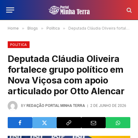
Home
»
Blogs
»
Política
»
Deputada Cláudia Oliveira fortalece grupo político em Nova Viçosa com apoio articulado por Otto Alencar
POLÍTICA
Deputada Cláudia Oliveira
fortalece grupo político em
Nova Viçosa com apoio
articulado por Otto Alencar
BY
REDAÇÃO PORTAL MINHA TERRA
2 DE JUNHO DE 2026