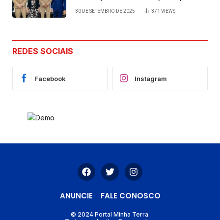
viabilizada por articulação política
30 DE SETEMBRO DE 2025
371
VIEWS
de Cláudia e Robério Oliveira
REDES SOCIAIS
Facebook
Instagram
ANUNCIE
FALE CONOSCO
© 2024 Portal Minha Terra.