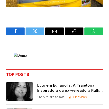
Facebook
Twitter
Email
Copy
WhatsA
Link
TOP POSTS
Luto em Eunápolis: A Trajetória
Inspiradora da ex-vereadora Ruth
Contadora
1 DE OUTUBRO DE 2025
1.130
VIEWS