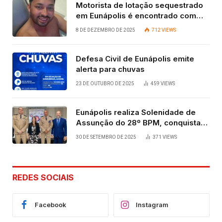
Motorista de lotação sequestrado
em Eunápolis é encontrado com
vida após quatro dias.
8 DE DEZEMBRO DE 2025
712
VIEWS
Defesa Civil de Eunápolis emite
alerta para chuvas
23 DE OUTUBRO DE 2025
459
VIEWS
Eunápolis realiza Solenidade de
Assunção do 28º BPM, conquista
viabilizada por articulação política
30 DE SETEMBRO DE 2025
371
VIEWS
de Cláudia e Robério Oliveira
REDES SOCIAIS
Facebook
Instagram