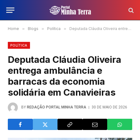
Home
»
Blogs
»
Política
»
Deputada Cláudia Oliveira entrega ambulância e barracas da economia solidária em Canavieiras
POLÍTICA
Deputada Cláudia Oliveira
entrega ambulância e
barracas da economia
solidária em Canavieiras
BY
REDAÇÃO PORTAL MINHA TERRA
30 DE MAIO DE 2026