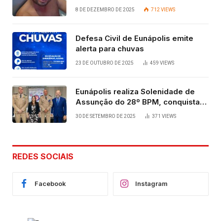
vida após quatro dias.
8 DE DEZEMBRO DE 2025
712
VIEWS
Defesa Civil de Eunápolis emite
alerta para chuvas
23 DE OUTUBRO DE 2025
459
VIEWS
Eunápolis realiza Solenidade de
Assunção do 28º BPM, conquista
viabilizada por articulação política
30 DE SETEMBRO DE 2025
371
VIEWS
de Cláudia e Robério Oliveira
REDES SOCIAIS
Facebook
Instagram