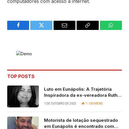
computadores com acesso à internet.
Facebook
Twitter
Email
Copy
WhatsA
Link
TOP POSTS
Luto em Eunápolis: A Trajetória
Inspiradora da ex-vereadora Ruth
Contadora
1 DE OUTUBRO DE 2025
1.130
VIEWS
Motorista de lotação sequestrado
em Eunápolis é encontrado com