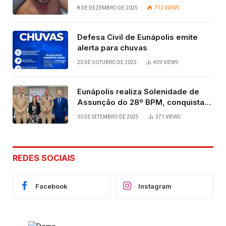
vida após quatro dias.
8 DE DEZEMBRO DE 2025
712
VIEWS
Defesa Civil de Eunápolis emite
alerta para chuvas
23 DE OUTUBRO DE 2025
459
VIEWS
Eunápolis realiza Solenidade de
Assunção do 28º BPM, conquista
viabilizada por articulação política
30 DE SETEMBRO DE 2025
371
VIEWS
de Cláudia e Robério Oliveira
REDES SOCIAIS
Facebook
Instagram