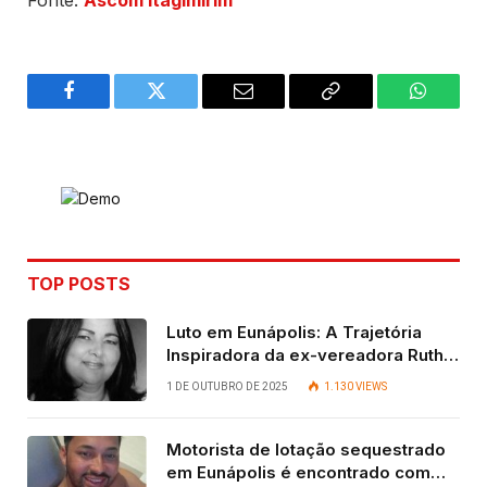
Fonte:
Ascom Itagimirim
Facebook
Twitter
Email
Copy
WhatsA
Link
TOP POSTS
Luto em Eunápolis: A Trajetória
Inspiradora da ex-vereadora Ruth
Contadora
1 DE OUTUBRO DE 2025
1.130
VIEWS
Motorista de lotação sequestrado
em Eunápolis é encontrado com