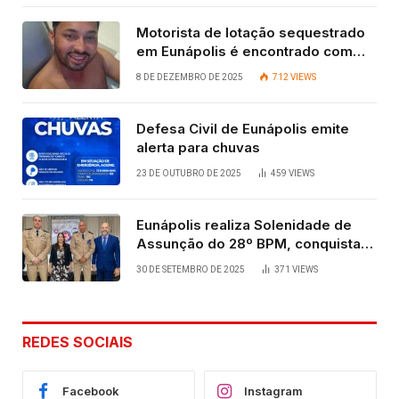
Motorista de lotação sequestrado
em Eunápolis é encontrado com
vida após quatro dias.
8 DE DEZEMBRO DE 2025
712
VIEWS
Defesa Civil de Eunápolis emite
alerta para chuvas
23 DE OUTUBRO DE 2025
459
VIEWS
Eunápolis realiza Solenidade de
Assunção do 28º BPM, conquista
viabilizada por articulação política
30 DE SETEMBRO DE 2025
371
VIEWS
de Cláudia e Robério Oliveira
REDES SOCIAIS
Facebook
Instagram