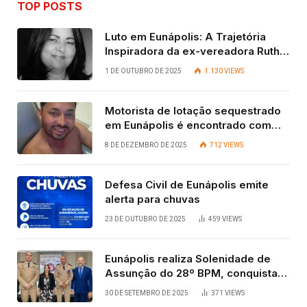
TOP POSTS
Luto em Eunápolis: A Trajetória
Inspiradora da ex-vereadora Ruth
Contadora
1 DE OUTUBRO DE 2025
1.130
VIEWS
Motorista de lotação sequestrado
em Eunápolis é encontrado com
vida após quatro dias.
8 DE DEZEMBRO DE 2025
712
VIEWS
Defesa Civil de Eunápolis emite
alerta para chuvas
23 DE OUTUBRO DE 2025
459
VIEWS
Eunápolis realiza Solenidade de
Assunção do 28º BPM, conquista
viabilizada por articulação política
30 DE SETEMBRO DE 2025
371
VIEWS
de Cláudia e Robério Oliveira