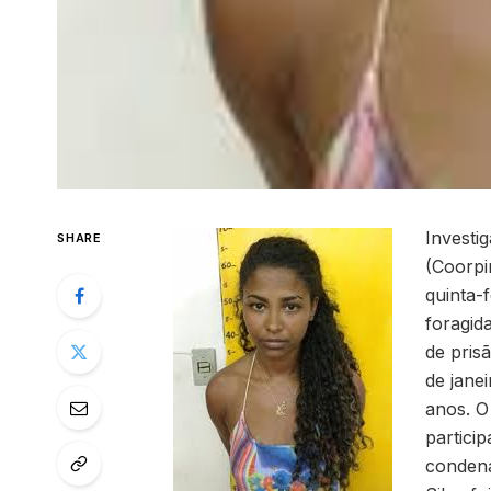
Investi
SHARE
(Coorpi
quinta-
foragid
de pris
de jane
anos. O
partici
condena