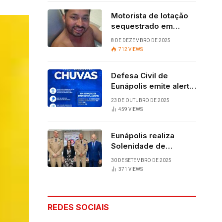
Motorista de lotação
sequestrado em
Eunápolis é
8 DE DEZEMBRO DE 2025
encontrado com vida
712
VIEWS
após quatro dias.
Defesa Civil de
Eunápolis emite alerta
para chuvas
23 DE OUTUBRO DE 2025
459
VIEWS
Eunápolis realiza
Solenidade de
Assunção do 28º
30 DE SETEMBRO DE 2025
BPM, conquista
371
VIEWS
viabilizada por
articulação política de
Cláudia e Robério
REDES SOCIAIS
Oliveira