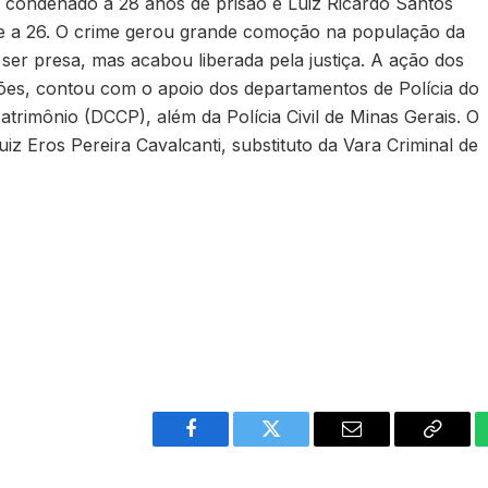
oi condenado a 28 anos de prisão e Luiz Ricardo Santos
 a 26. O crime gerou grande comoção na população da
 ser presa, mas acabou liberada pela justiça. A ação dos
dões, contou com o apoio dos departamentos de Polícia do
atrimônio (DCCP), além da Polícia Civil de Minas Gerais. O
iz Eros Pereira Cavalcanti, substituto da Vara Criminal de
Facebook
Twitter
Email
Copy
Link