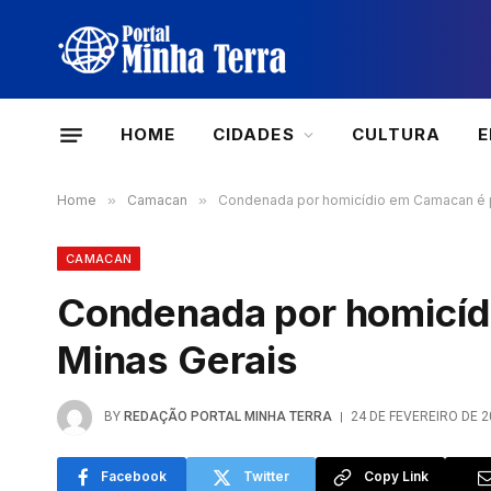
HOME
CIDADES
CULTURA
Home
»
Camacan
»
Condenada por homicídio em Camacan é 
CAMACAN
Condenada por homicíd
Minas Gerais
BY
REDAÇÃO PORTAL MINHA TERRA
24 DE FEVEREIRO DE 2
Facebook
Twitter
Copy Link