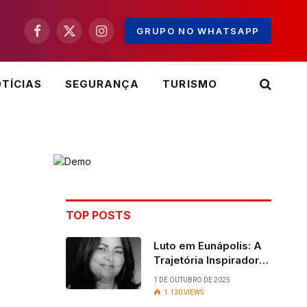
GRUPO NO WHATSAPP
Facebook
X
Instagram
(Twitter)
TÍCIAS
SEGURANÇA
TURISMO
TOP POSTS
Luto em Eunápolis: A
Trajetória Inspiradora
da ex-vereadora Ruth
1 DE OUTUBRO DE 2025
Contadora
1.130
VIEWS