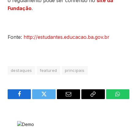
o regulamento pode ser conferido no
site da
Fundação
.
Fonte:
http://estudantes.educacao.ba.gov.br
destaques
featured
principais
Facebook
Twitter
Email
Copy
WhatsA
Link