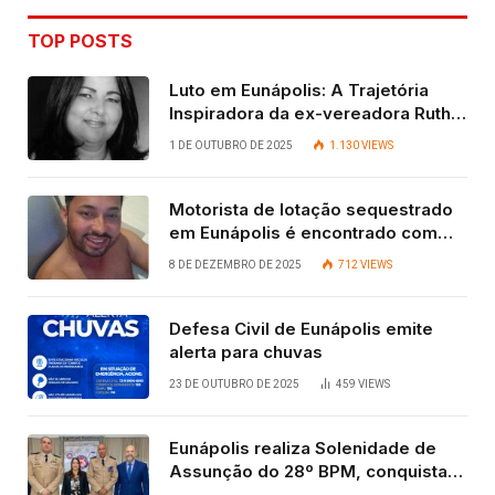
TOP POSTS
Luto em Eunápolis: A Trajetória
Inspiradora da ex-vereadora Ruth
Contadora
1 DE OUTUBRO DE 2025
1.130
VIEWS
Motorista de lotação sequestrado
em Eunápolis é encontrado com
vida após quatro dias.
8 DE DEZEMBRO DE 2025
712
VIEWS
Defesa Civil de Eunápolis emite
alerta para chuvas
23 DE OUTUBRO DE 2025
459
VIEWS
Eunápolis realiza Solenidade de
Assunção do 28º BPM, conquista
viabilizada por articulação política