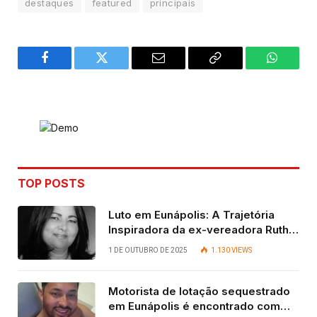
destaques
featured
principais
Facebook
Twitter
Email
Copy
WhatsA
Link
TOP POSTS
Luto em Eunápolis: A Trajetória
Inspiradora da ex-vereadora Ruth
Contadora
1 DE OUTUBRO DE 2025
1.130
VIEWS
Motorista de lotação sequestrado
em Eunápolis é encontrado com