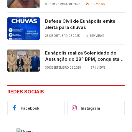
vida após quatro dias.
8 DE DEZEMBRO DE 2025
712
VIEWS
Defesa Civil de Eunápolis emite
alerta para chuvas
23 DE OUTUBRO DE 2025
459
VIEWS
Eunápolis realiza Solenidade de
Assunção do 28º BPM, conquista
viabilizada por articulação política
30 DE SETEMBRO DE 2025
371
VIEWS
de Cláudia e Robério Oliveira
REDES SOCIAIS
Facebook
Instagram