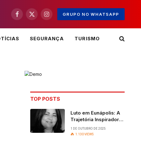
GRUPO NO WHATSAPP
Facebook
X
Instagram
(Twitter)
TÍCIAS
SEGURANÇA
TURISMO
TOP POSTS
Luto em Eunápolis: A
Trajetória Inspiradora
da ex-vereadora Ruth
1 DE OUTUBRO DE 2025
Contadora
1.130
VIEWS