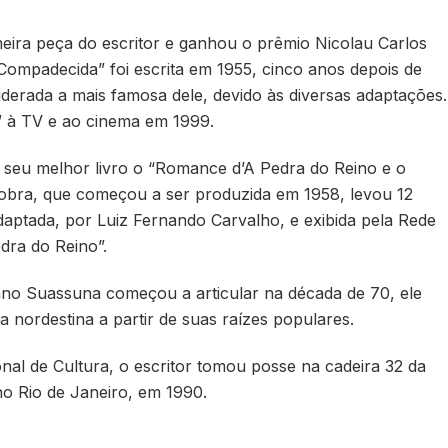
meira peça do escritor e ganhou o prêmio Nicolau Carlos
ompadecida” foi escrita em 1955, cinco anos depois de
iderada a mais famosa dele, devido às diversas adaptações.
” à TV e ao cinema em 1999.
 seu melhor livro o “Romance d’A Pedra do Reino e o
A obra, que começou a ser produzida em 1958, levou 12
daptada, por Luiz Fernando Carvalho, e exibida pela Rede
ra do Reino”.
ano Suassuna começou a articular na década de 70, ele
a nordestina a partir de suas raízes populares.
l de Cultura, o escritor tomou posse na cadeira 32 da
no Rio de Janeiro, em 1990.