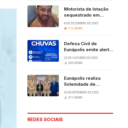
Motorista de lotação
sequestrado em
Eunápolis é
8 DE DEZEMBRO DE 2025
encontrado com vida
712
VIEWS
após quatro dias.
Defesa Civil de
Eunápolis emite alerta
para chuvas
23 DE OUTUBRO DE 2025
459
VIEWS
Eunápolis realiza
Solenidade de
Assunção do 28º
30 DE SETEMBRO DE 2025
BPM, conquista
371
VIEWS
viabilizada por
articulação política de
Cláudia e Robério
REDES SOCIAIS
Oliveira