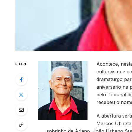
Acontece, nesta 
SHARE
culturais que 
dramaturgo para
aniversário na 
pelo Tribunal d
recebeu o nome
A abertura será
Marcos Ubiratan
sobrinho de Ariano, João Urbano Sua