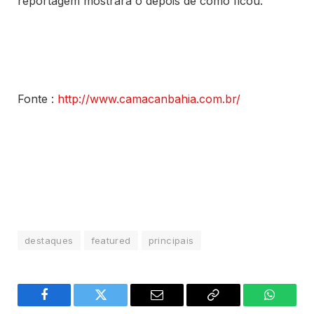
reportagem mostrará o depois de como ficou.
Fonte :
http://www.camacanbahia.com.br/
destaques
featured
principais
Facebook
Twitter
Email
Copy
WhatsA