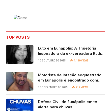
Link
TOP POSTS
Luto em Eunápolis: A Trajetória
Inspiradora da ex-vereadora Ruth
Contadora
1 DE OUTUBRO DE 2025
1.130
VIEWS
Motorista de lotação sequestrado
em Eunápolis é encontrado com
vida após quatro dias.
8 DE DEZEMBRO DE 2025
712
VIEWS
Defesa Civil de Eunápolis emite
alerta para chuvas