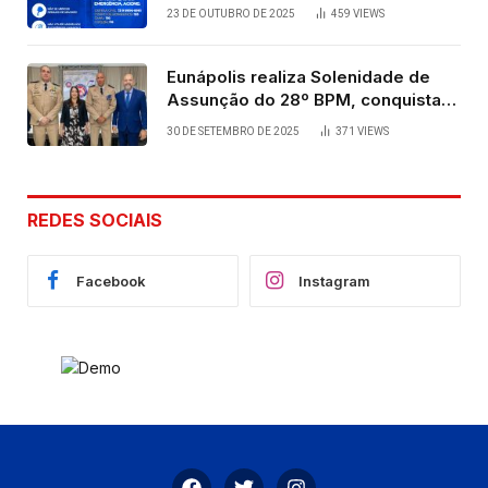
23 DE OUTUBRO DE 2025
459
VIEWS
Eunápolis realiza Solenidade de
Assunção do 28º BPM, conquista
viabilizada por articulação política
30 DE SETEMBRO DE 2025
371
VIEWS
de Cláudia e Robério Oliveira
REDES SOCIAIS
Facebook
Instagram