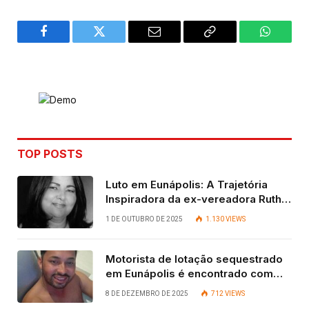
Facebook
Twitter
Email
Copy
WhatsA
Link
TOP POSTS
Luto em Eunápolis: A Trajetória
Inspiradora da ex-vereadora Ruth
Contadora
1 DE OUTUBRO DE 2025
1.130
VIEWS
Motorista de lotação sequestrado
em Eunápolis é encontrado com
vida após quatro dias.
8 DE DEZEMBRO DE 2025
712
VIEWS