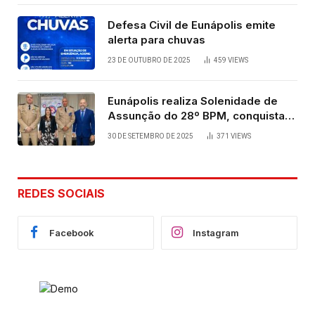
Defesa Civil de Eunápolis emite
alerta para chuvas
23 DE OUTUBRO DE 2025
459
VIEWS
Eunápolis realiza Solenidade de
Assunção do 28º BPM, conquista
viabilizada por articulação política
30 DE SETEMBRO DE 2025
371
VIEWS
de Cláudia e Robério Oliveira
REDES SOCIAIS
Facebook
Instagram