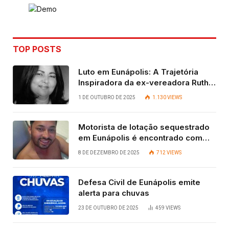
TOP POSTS
Luto em Eunápolis: A Trajetória
Inspiradora da ex-vereadora Ruth
Contadora
1 DE OUTUBRO DE 2025
1.130
VIEWS
Motorista de lotação sequestrado
em Eunápolis é encontrado com
vida após quatro dias.
8 DE DEZEMBRO DE 2025
712
VIEWS
Defesa Civil de Eunápolis emite
alerta para chuvas
23 DE OUTUBRO DE 2025
459
VIEWS