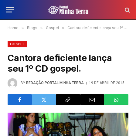
Home
»
Blogs
»
Gospel
»
Cantora deficiente lança seu 1º CD gospel.
GOSPEL
Cantora deficiente lança
seu 1º CD gospel.
BY
REDAÇÃO PORTAL MINHA TERRA
19 DE ABRIL DE 2015