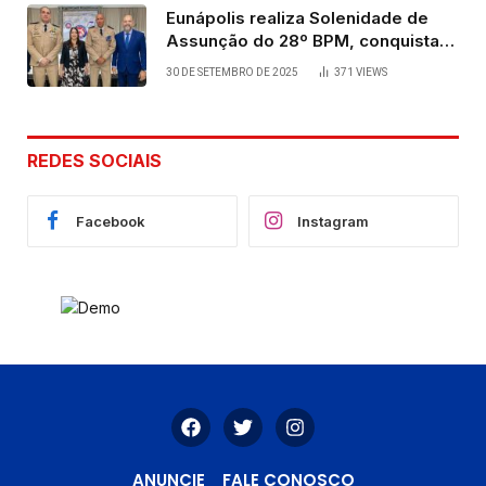
Eunápolis realiza Solenidade de
Assunção do 28º BPM, conquista
viabilizada por articulação política
30 DE SETEMBRO DE 2025
371
VIEWS
de Cláudia e Robério Oliveira
REDES SOCIAIS
Facebook
Instagram
ANUNCIE
FALE CONOSCO