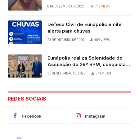
vida após quatro dias.
8 DE DEZEMBRO DE 2025
712
VIEWS
Defesa Civil de Eunápolis emite
alerta para chuvas
23 DE OUTUBRO DE 2025
459
VIEWS
Eunápolis realiza Solenidade de
Assunção do 28º BPM, conquista
viabilizada por articulação política
30 DE SETEMBRO DE 2025
371
VIEWS
de Cláudia e Robério Oliveira
REDES SOCIAIS
Facebook
Instagram