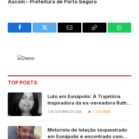
Ascom – Prefeitura de Porto Seguro
Facebook
Twitter
Email
Copy
WhatsA
Link
TOP POSTS
Luto em Eunápolis: A Trajetória
Inspiradora da ex-vereadora Ruth
Contadora
1 DE OUTUBRO DE 2025
1.130
VIEWS
Motorista de lotação sequestrado
em Eunápolis é encontrado com