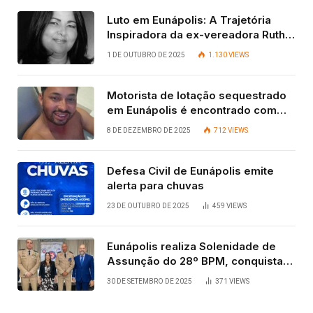
Luto em Eunápolis: A Trajetória
Inspiradora da ex-vereadora Ruth
Contadora
1 DE OUTUBRO DE 2025
1.130
VIEWS
Motorista de lotação sequestrado
em Eunápolis é encontrado com
vida após quatro dias.
8 DE DEZEMBRO DE 2025
712
VIEWS
Defesa Civil de Eunápolis emite
alerta para chuvas
23 DE OUTUBRO DE 2025
459
VIEWS
Eunápolis realiza Solenidade de
Assunção do 28º BPM, conquista
viabilizada por articulação política
30 DE SETEMBRO DE 2025
371
VIEWS
de Cláudia e Robério Oliveira