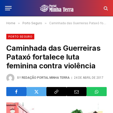
Home
»
Porto Seguro
»
Caminhada das Guerreiras Pataxó fortalece luta feminina contra violência
PORTO SEGURO
Caminhada das Guerreiras
Pataxó fortalece luta
feminina contra violência
BY
REDAÇÃO PORTAL MINHA TERRA
24 DE ABRIL DE 2017