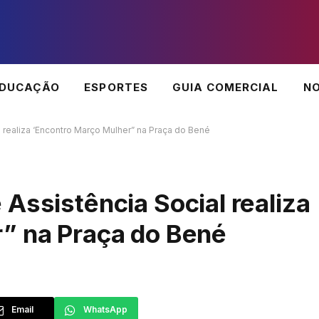
EDUCAÇÃO
ESPORTES
GUIA COMERCIAL
NO
 realiza ‘Encontro Março Mulher” na Praça do Bené
Assistência Social realiza
” na Praça do Bené
Email
WhatsApp