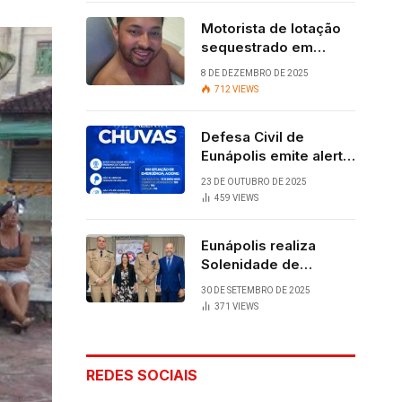
Motorista de lotação
sequestrado em
Eunápolis é
8 DE DEZEMBRO DE 2025
encontrado com vida
712
VIEWS
após quatro dias.
Defesa Civil de
Eunápolis emite alerta
para chuvas
23 DE OUTUBRO DE 2025
459
VIEWS
Eunápolis realiza
Solenidade de
Assunção do 28º
30 DE SETEMBRO DE 2025
BPM, conquista
371
VIEWS
viabilizada por
articulação política de
Cláudia e Robério
REDES SOCIAIS
Oliveira