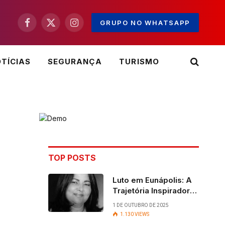
GRUPO NO WHATSAPP
Facebook
X
Instagram
(Twitter)
TÍCIAS
SEGURANÇA
TURISMO
TOP POSTS
Luto em Eunápolis: A
Trajetória Inspiradora
da ex-vereadora Ruth
1 DE OUTUBRO DE 2025
Contadora
1.130
VIEWS