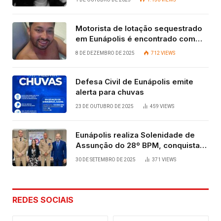
Motorista de lotação sequestrado
em Eunápolis é encontrado com
vida após quatro dias.
8 DE DEZEMBRO DE 2025
712
VIEWS
Defesa Civil de Eunápolis emite
alerta para chuvas
23 DE OUTUBRO DE 2025
459
VIEWS
Eunápolis realiza Solenidade de
Assunção do 28º BPM, conquista
viabilizada por articulação política
30 DE SETEMBRO DE 2025
371
VIEWS
de Cláudia e Robério Oliveira
REDES SOCIAIS