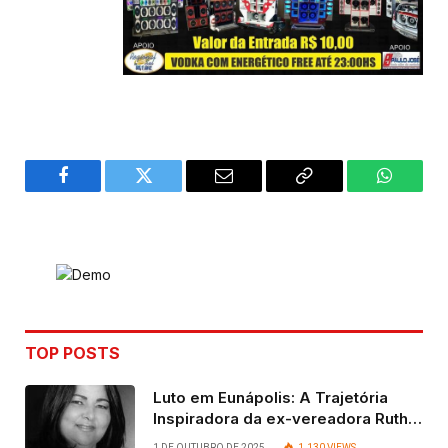
Facebook
Twitter
Email
Copy
WhatsA
Link
TOP POSTS
Luto em Eunápolis: A Trajetória
Inspiradora da ex-vereadora Ruth
Contadora
1 DE OUTUBRO DE 2025
1.130
VIEWS