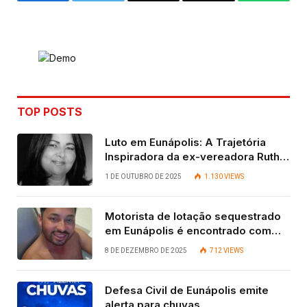
Facebook
Twitter
Email
Copy
WhatsA
Link
TOP POSTS
Luto em Eunápolis: A Trajetória
Inspiradora da ex-vereadora Ruth
Contadora
1 DE OUTUBRO DE 2025
1.130
VIEWS
Motorista de lotação sequestrado
em Eunápolis é encontrado com
vida após quatro dias.
8 DE DEZEMBRO DE 2025
712
VIEWS
Defesa Civil de Eunápolis emite
alerta para chuvas