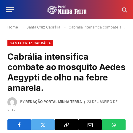
Home
»
Santa Cruz Cabrália
»
Cabrália intensifica combate ao mosquito Aedes Aegypti de olho na febre amarela.
SANTA CRUZ CABRÁLIA
Cabrália intensifica
combate ao mosquito Aedes
Aegypti de olho na febre
amarela.
BY
REDAÇÃO PORTAL MINHA TERRA
23 DE JANEIRO DE
2017