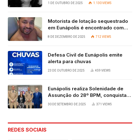
Contadora
1 DE OUTUBRO DE 2025
1.130
VIEWS
Motorista de lotação sequestrado
em Eunápolis é encontrado com
vida após quatro dias.
8 DE DEZEMBRO DE 2025
712
VIEWS
Defesa Civil de Eunápolis emite
alerta para chuvas
23 DE OUTUBRO DE 2025
459
VIEWS
Eunápolis realiza Solenidade de
Assunção do 28º BPM, conquista
viabilizada por articulação política
30 DE SETEMBRO DE 2025
371
VIEWS
de Cláudia e Robério Oliveira
REDES SOCIAIS