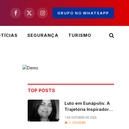
GRUPO NO WHATSAPP
Facebook
X
Instagram
(Twitter)
TÍCIAS
SEGURANÇA
TURISMO
TOP POSTS
Luto em Eunápolis: A
Trajetória Inspiradora
da ex-vereadora Ruth
1 DE OUTUBRO DE 2025
Contadora
1.130
VIEWS