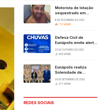
Motorista de lotação
sequestrado em
Eunápolis é
8 DE DEZEMBRO DE 2025
encontrado com vida
712
VIEWS
após quatro dias.
Defesa Civil de
Eunápolis emite alerta
para chuvas
23 DE OUTUBRO DE 2025
459
VIEWS
Eunápolis realiza
Solenidade de
Assunção do 28º
30 DE SETEMBRO DE 2025
BPM, conquista
371
VIEWS
viabilizada por
articulação política de
Cláudia e Robério
REDES SOCIAIS
Oliveira