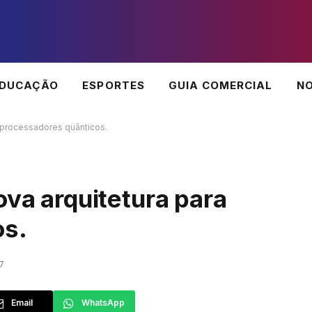
EDUCAÇÃO
ESPORTES
GUIA COMERCIAL
NO
a processadores quânticos.
ova arquitetura para
os.
7
Email
WhatsApp