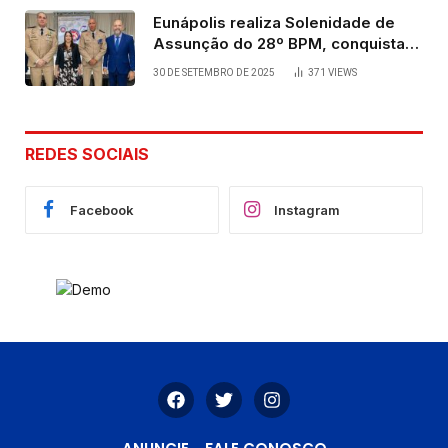
Eunápolis realiza Solenidade de
Assunção do 28º BPM, conquista
viabilizada por articulação política
30 DE SETEMBRO DE 2025
371
VIEWS
de Cláudia e Robério Oliveira
REDES SOCIAIS
Facebook
Instagram