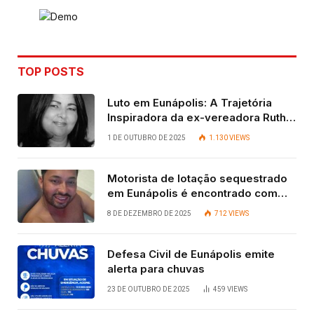
TOP POSTS
Luto em Eunápolis: A Trajetória
Inspiradora da ex-vereadora Ruth
Contadora
1 DE OUTUBRO DE 2025
1.130
VIEWS
Motorista de lotação sequestrado
em Eunápolis é encontrado com
vida após quatro dias.
8 DE DEZEMBRO DE 2025
712
VIEWS
Defesa Civil de Eunápolis emite
alerta para chuvas
23 DE OUTUBRO DE 2025
459
VIEWS