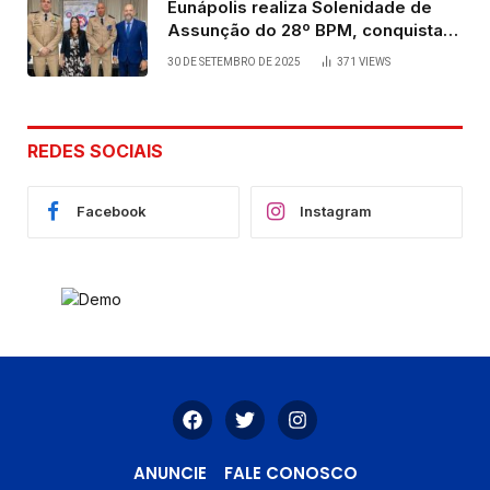
Eunápolis realiza Solenidade de
Assunção do 28º BPM, conquista
viabilizada por articulação política
30 DE SETEMBRO DE 2025
371
VIEWS
de Cláudia e Robério Oliveira
REDES SOCIAIS
Facebook
Instagram
ANUNCIE
FALE CONOSCO