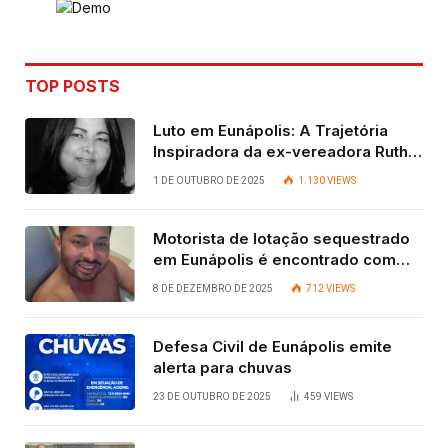
TOP POSTS
Luto em Eunápolis: A Trajetória
Inspiradora da ex-vereadora Ruth
Contadora
1 DE OUTUBRO DE 2025
1.130
VIEWS
Motorista de lotação sequestrado
em Eunápolis é encontrado com
vida após quatro dias.
8 DE DEZEMBRO DE 2025
712
VIEWS
Defesa Civil de Eunápolis emite
alerta para chuvas
23 DE OUTUBRO DE 2025
459
VIEWS