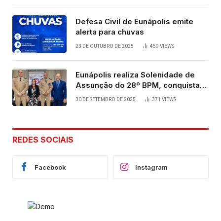
Defesa Civil de Eunápolis emite
alerta para chuvas
23 DE OUTUBRO DE 2025
459
VIEWS
Eunápolis realiza Solenidade de
Assunção do 28º BPM, conquista
viabilizada por articulação política
30 DE SETEMBRO DE 2025
371
VIEWS
de Cláudia e Robério Oliveira
REDES SOCIAIS
Facebook
Instagram