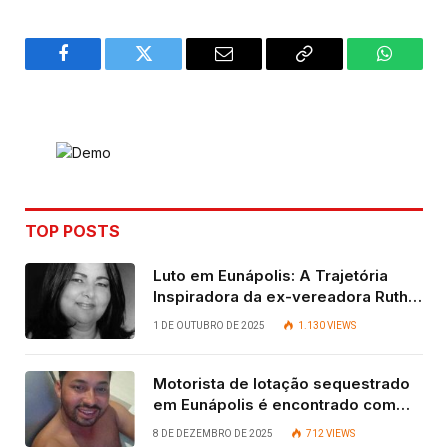
Facebook
Twitter
Email
Copy
WhatsA
Link
TOP POSTS
Luto em Eunápolis: A Trajetória
Inspiradora da ex-vereadora Ruth
Contadora
1 DE OUTUBRO DE 2025
1.130
VIEWS
Motorista de lotação sequestrado
em Eunápolis é encontrado com
vida após quatro dias.
8 DE DEZEMBRO DE 2025
712
VIEWS