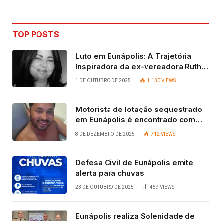
TOP POSTS
Luto em Eunápolis: A Trajetória
Inspiradora da ex-vereadora Ruth
Contadora
1 DE OUTUBRO DE 2025
1.130
VIEWS
Motorista de lotação sequestrado
em Eunápolis é encontrado com
vida após quatro dias.
8 DE DEZEMBRO DE 2025
712
VIEWS
Defesa Civil de Eunápolis emite
alerta para chuvas
23 DE OUTUBRO DE 2025
459
VIEWS
Eunápolis realiza Solenidade de