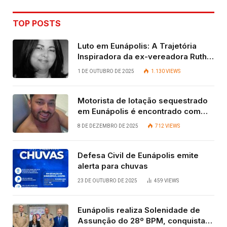
TOP POSTS
Luto em Eunápolis: A Trajetória
Inspiradora da ex-vereadora Ruth
Contadora
1 DE OUTUBRO DE 2025
1.130
VIEWS
Motorista de lotação sequestrado
em Eunápolis é encontrado com
vida após quatro dias.
8 DE DEZEMBRO DE 2025
712
VIEWS
Defesa Civil de Eunápolis emite
alerta para chuvas
23 DE OUTUBRO DE 2025
459
VIEWS
Eunápolis realiza Solenidade de
Assunção do 28º BPM, conquista