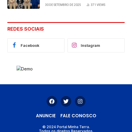
viabilizada por articulação política
30 DE SETEMBRO DE 2025
371
VIEWS
de Cláudia e Robério Oliveira
REDES SOCIAIS
Facebook
Instagram
ANUNCIE
FALE CONOSCO
© 2024 Portal Minha Terra.
Todos os direitos Reservados.