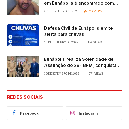
em Eunápolis é encontrado com
vida após quatro dias.
8 DE DEZEMBRO DE 2025
712
VIEWS
Defesa Civil de Eunápolis emite
alerta para chuvas
23 DE OUTUBRO DE 2025
459
VIEWS
Eunápolis realiza Solenidade de
Assunção do 28º BPM, conquista
viabilizada por articulação política
30 DE SETEMBRO DE 2025
371
VIEWS
de Cláudia e Robério Oliveira
REDES SOCIAIS
Facebook
Instagram