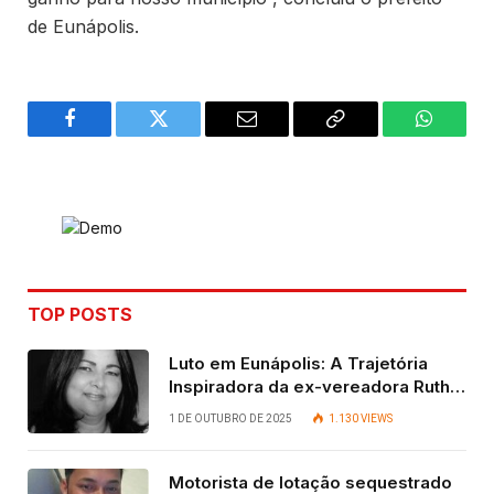
de Eunápolis.
Facebook
Twitter
Email
Copy
WhatsA
Link
TOP POSTS
Luto em Eunápolis: A Trajetória
Inspiradora da ex-vereadora Ruth
Contadora
1 DE OUTUBRO DE 2025
1.130
VIEWS
Motorista de lotação sequestrado