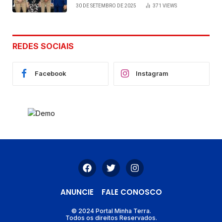
viabilizada por articulação política
30 DE SETEMBRO DE 2025
371
VIEWS
de Cláudia e Robério Oliveira
REDES SOCIAIS
Facebook
Instagram
ANUNCIE
FALE CONOSCO
© 2024 Portal Minha Terra.
Todos os direitos Reservados.