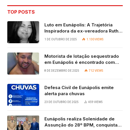
TOP POSTS
Luto em Eunápolis: A Trajetória
Inspiradora da ex-vereadora Ruth
Contadora
1 DE OUTUBRO DE 2025
1.130
VIEWS
Motorista de lotação sequestrado
em Eunápolis é encontrado com
vida após quatro dias.
8 DE DEZEMBRO DE 2025
712
VIEWS
Defesa Civil de Eunápolis emite
alerta para chuvas
23 DE OUTUBRO DE 2025
459
VIEWS
Eunápolis realiza Solenidade de
Assunção do 28º BPM, conquista