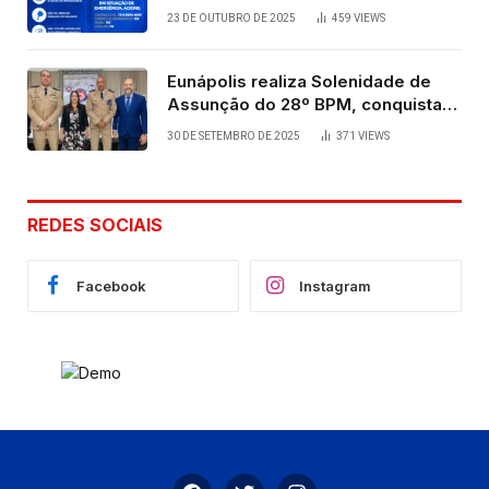
23 DE OUTUBRO DE 2025
459
VIEWS
Eunápolis realiza Solenidade de
Assunção do 28º BPM, conquista
viabilizada por articulação política
30 DE SETEMBRO DE 2025
371
VIEWS
de Cláudia e Robério Oliveira
REDES SOCIAIS
Facebook
Instagram