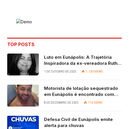
Link
TOP POSTS
Luto em Eunápolis: A Trajetória
Inspiradora da ex-vereadora Ruth
Contadora
1 DE OUTUBRO DE 2025
1.130
VIEWS
Motorista de lotação sequestrado
em Eunápolis é encontrado com
vida após quatro dias.
8 DE DEZEMBRO DE 2025
712
VIEWS
Defesa Civil de Eunápolis emite
alerta para chuvas