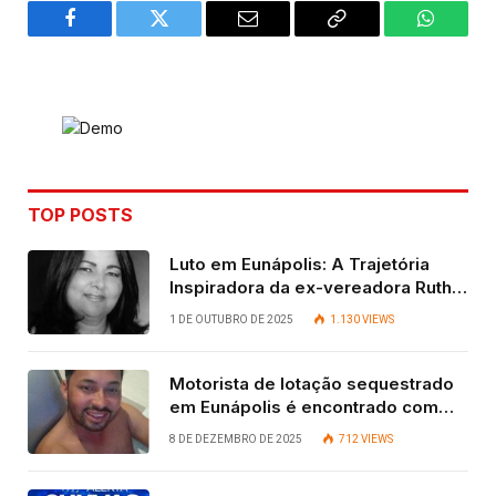
Facebook
Twitter
Email
Copy
WhatsA
Link
TOP POSTS
Luto em Eunápolis: A Trajetória
Inspiradora da ex-vereadora Ruth
Contadora
1 DE OUTUBRO DE 2025
1.130
VIEWS
Motorista de lotação sequestrado
em Eunápolis é encontrado com
vida após quatro dias.
8 DE DEZEMBRO DE 2025
712
VIEWS