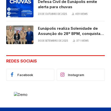
Defesa Civil de Eunápolis emite
alerta para chuvas
23 DE OUTUBRO DE 2025
459
VIEWS
Eunápolis realiza Solenidade de
Assunção do 28º BPM, conquista
viabilizada por articulação política
30 DE SETEMBRO DE 2025
371
VIEWS
de Cláudia e Robério Oliveira
REDES SOCIAIS
Facebook
Instagram