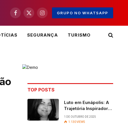
GRUPO NO WHATSAPP
Facebook
X
Instagram
(Twitter)
TÍCIAS
SEGURANÇA
TURISMO
ção
TOP POSTS
Luto em Eunápolis: A
Trajetória Inspiradora
da ex-vereadora Ruth
1 DE OUTUBRO DE 2025
Contadora
1.130
VIEWS