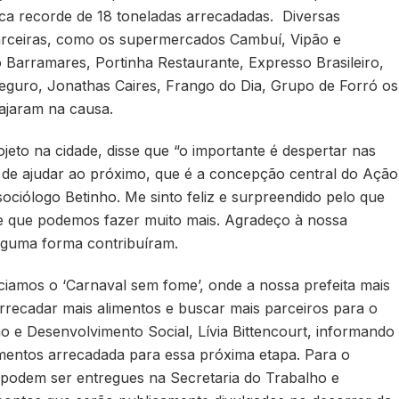
ca recorde de 18 toneladas arrecadadas. Diversas
arceiras, como os supermercados Cambuí, Vipão e
 Barramares, Portinha Restaurante, Expresso Brasileiro,
eguro, Jonathas Caires, Frango do Dia, Grupo de Forró os
ajaram na causa.
eto na cidade, disse que “o importante é despertar nas
 de ajudar ao próximo, que é a concepção central do Ação
sociólogo Betinho. Me sinto feliz e surpreendido pelo que
e que podemos fazer muito mais. Agradeço à nossa
alguma forma contribuíram.
iciamos o ‘Carnaval sem fome’, onde a nossa prefeita mais
recadar mais alimentos e buscar mais parceiros para o
ho e Desenvolvimento Social, Lívia Bittencourt, informando
mentos arrecadada para essa próxima etapa. Para o
 podem ser entregues na Secretaria do Trabalho e