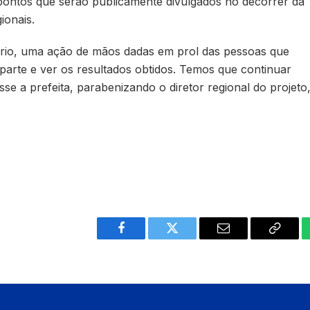
pontos que serão publicamente divulgados no decorrer da
ionais.
dário, uma ação de mãos dadas em prol das pessoas que
r parte e ver os resultados obtidos. Temos que continuar
isse a prefeita, parabenizando o diretor regional do projeto
Facebook
Twitter
Email
Copy
Link