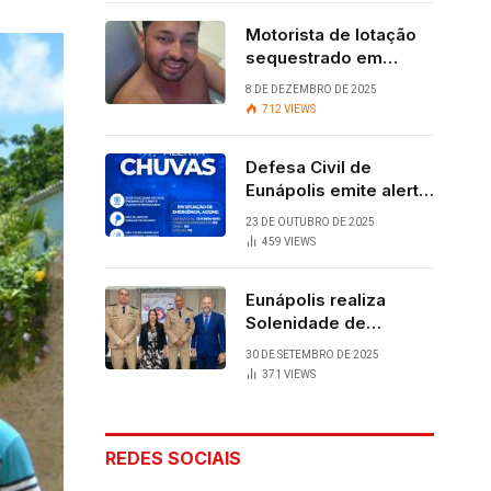
Motorista de lotação
sequestrado em
Eunápolis é
8 DE DEZEMBRO DE 2025
encontrado com vida
712
VIEWS
após quatro dias.
Defesa Civil de
Eunápolis emite alerta
para chuvas
23 DE OUTUBRO DE 2025
459
VIEWS
Eunápolis realiza
Solenidade de
Assunção do 28º
30 DE SETEMBRO DE 2025
BPM, conquista
371
VIEWS
viabilizada por
articulação política de
Cláudia e Robério
REDES SOCIAIS
Oliveira