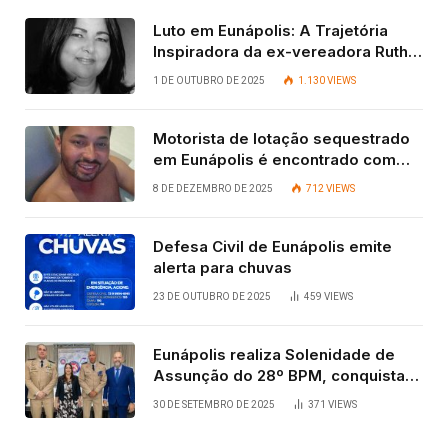
Luto em Eunápolis: A Trajetória
Inspiradora da ex-vereadora Ruth
Contadora
1 DE OUTUBRO DE 2025
1.130
VIEWS
Motorista de lotação sequestrado
em Eunápolis é encontrado com
vida após quatro dias.
8 DE DEZEMBRO DE 2025
712
VIEWS
Defesa Civil de Eunápolis emite
alerta para chuvas
23 DE OUTUBRO DE 2025
459
VIEWS
Eunápolis realiza Solenidade de
Assunção do 28º BPM, conquista
viabilizada por articulação política
30 DE SETEMBRO DE 2025
371
VIEWS
de Cláudia e Robério Oliveira